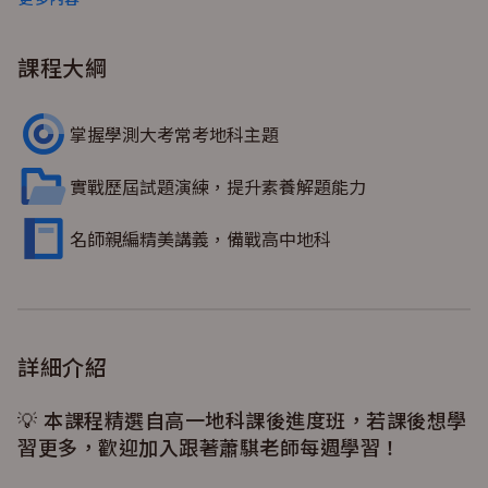
織》《星體運動》《星光星色》 *註：本課程精選自高一地
科課後進度班，若上完課後想學習更多，歡迎加入課後進度
課程大綱
班，跟著蕭騏老師每週學習喔！
掌握學測大考常考地科主題
實戰歷屆試題演練，提升素養解題能力
名師親編精美講義，備戰高中地科
詳細介紹
💡 本課程精選自高一地科課後進度班，若課後想學
習更多，歡迎加入跟著蕭騏老師每週學習！