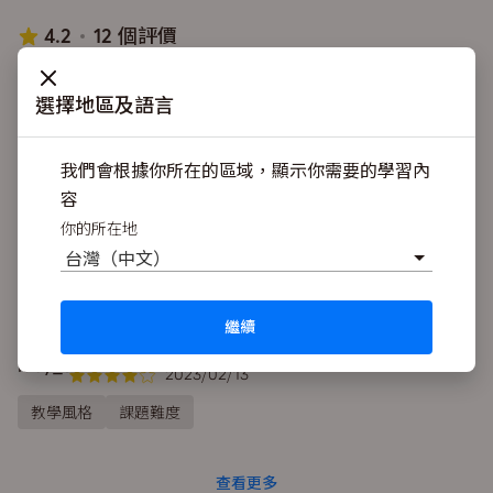
4.2
12 個評價
raymondhuang2020
選擇地區及語言
2022/12/08
教學風格
課題難度
我們會根據你所在的區域，顯示你需要的學習內
容
JingJie01
你的所在地
2022/11/16
台灣（中文）
教學風格
易用性
其他
繼續
lucy_stw
2023/02/13
教學風格
課題難度
查看更多