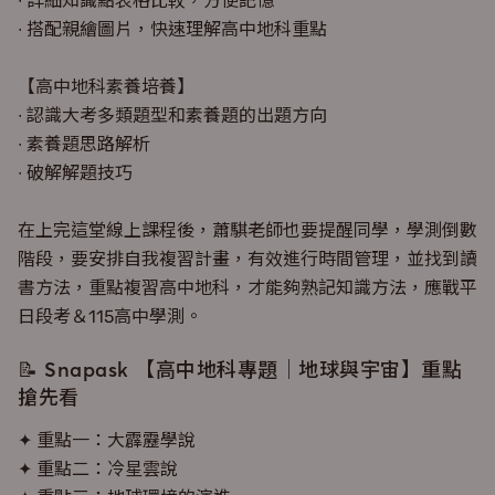
∙ 搭配親繪圖片，快速理解高中地科重點
【高中地科素養培養】
∙ 認識大考多類題型和素養題的出題方向
∙ 素養題思路解析
∙ 破解解題技巧
在上完這堂線上課程後，蕭騏老師也要提醒同學，學測倒數
階段，要安排自我複習計畫，有效進行時間管理，並找到讀
書方法，重點複習高中地科，才能夠熟記知識方法，應戰平
日段考＆115高中學測。
📝 Snapask 【高中地科專題｜地球與宇宙】重點
搶先看
✦ 重點一：大霹靂學說
✦ 重點二：冷星雲說