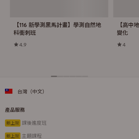
【116 新學測黑馬計畫】學測自然地
【高中
科衝刺班
變化
4.9
4
台灣（中文）
產品服務
課後進度班
新上架
主題課程
新上架