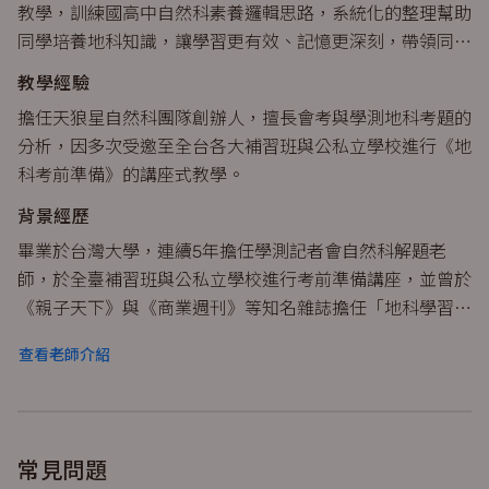
教學，訓練國高中自然科素養邏輯思路，系統化的整理幫助
同學培養地科知識，讓學習更有效、記憶更深刻，帶領同學
輕鬆提升高中段考和學測分數。
教學經驗
擔任天狼星自然科團隊創辦人，擅長會考與學測地科考題的
分析，因多次受邀至全台各大補習班與公私立學校進行《地
科考前準備》的講座式教學。
背景經歷
畢業於台灣大學，連續5年擔任學測記者會自然科解題老
師，於全臺補習班與公私立學校進行考前準備講座，並曾於
《親子天下》與《商業週刊》等知名雜誌擔任「地科學習」
主題專欄作家。
查看老師介紹
常見問題