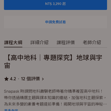
NT$ 3,290 起
申請免費試看
課程大綱
詳細介紹
課程評價
老師介紹
【高中地科｜專題探究】地球與宇
宙
4.2
12 個評價
Snapask 時課問地科蕭騏老師帶著你精準複習高中地科！
帶你透過精選主題與課本知識的連結，加強地科主題探索，
為未來多變的素養考題提前準備！揭開地球與宇宙的神秘面
紗！本課程包含：《宇宙的起源》《地質年代》《宇宙的組
更多內容