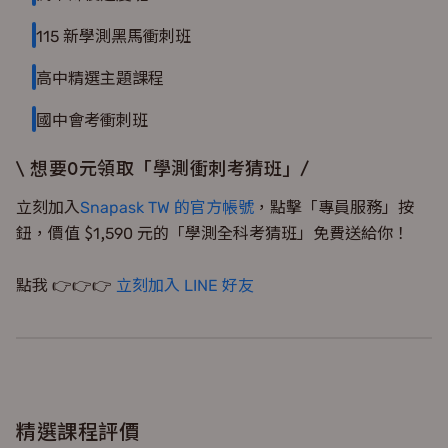
115 新學測黑馬衝刺班
高中精選主題課程
國中會考衝刺班
\ 想要0元領取「學測衝刺考猜班」/
立刻加入
Snapask TW 的官方帳號
，點擊「專員服務」按
鈕，價值 $1,590 元的「學測全科考猜班」免費送給你！
點我 👉👉👉
立刻加入 LINE 好友
精選課程評價