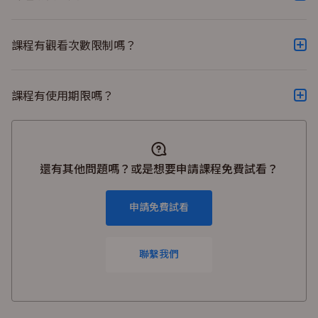
點開播放列旁邊的講義即可觀看！
課程有觀看次數限制嗎？
課程沒有觀看次數限制，可無限次播放觀看！
課程有使用期限嗎？
有，課程觀看期限為購買起始後的 6 個月，歡迎同學把握
時間收看課程！
還有其他問題嗎？或是想要申請課程免費試看？
申請免費試看
聯繫我們