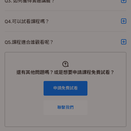
Q3. 如何獲得實體講義？
A. 填寫登記表單，就會收到專業老師設計的精美講義囉！
點選影片下方，也有該單元的電子講義可以搭配學習！
Q4.可以試看課程嗎？
A.當然可以！到課程內點擊有播放圖案▶️的集數就可以試看
了喔！
Q5.課程適合誰觀看呢？
A.這堂課程，專門設計給想在學測數學獲得高分的你
還有其他問題嗎？或是想要申請課程免費試看？
申請免費試看
聯繫我們