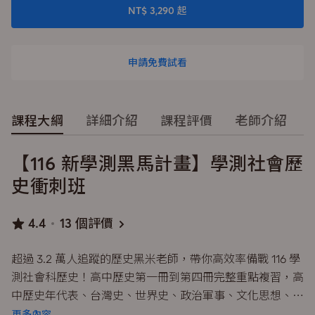
NT$ 3,290 起
申請免費試看
課程大綱
詳細介紹
課程評價
老師介紹
【116 新學測黑馬計畫】學測社會歷
史衝刺班
4.4
13 個評價
超過 3.2 萬人追蹤的歷史黑米老師，帶你高效率備戰 116 學
測社會科歷史！高中歷史第一冊到第四冊完整重點複習，高
中歷史年代表、台灣史、世界史、政治軍事、文化思想、社
會經濟、圖表情境分析等，獨家主題式統整課程設計，跨領
更多內容