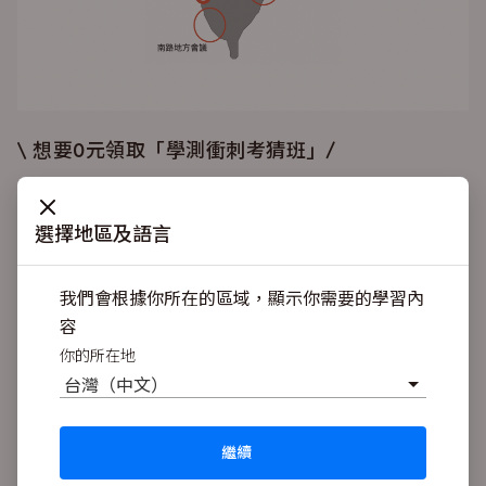
\ 想要0元領取「學測衝刺考猜班」/
立刻加入
Snapask TW 的官方帳號
，點擊「專員服務」按
鈕，價值 $1,590 元的「學測全科考猜班」免費送給你！
選擇地區及語言
點我 👉👉👉
立刻加入 LINE 好友
我們會根據你所在的區域，顯示你需要的學習內
容
🏫 Snapask 時課問陪伴你在家安心學，數位學習
你的所在地
國、高中全科課程
台灣（中文）
國、高中暑期先修班
高中課後進度班
繼續