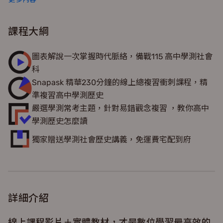
域素養題型課後練習，快速提高學測社會分數。Snapask
時課問全站 QA 即時問答服務，一站式數位學習一次到位。
課程大綱
圖表解說一次掌握時代脈絡，備戰115 高中學測社會
科
Snapask 精華230分鐘的線上總複習衝刺課程，精
準複習高中學測歷史
嚴選學測常考主題，針對易錯觀念複習 ，教你高中
學測歷史怎麼讀
獨家贈送學測社會歷史講義，免運費宅配到府
詳細介紹
線上課程影片＋實體教材，才是數位學習最高效的