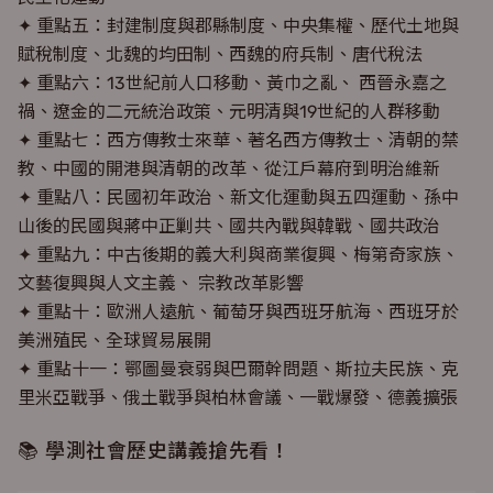
✦ 重點五：封建制度與郡縣制度、中央集權、歷代土地與
賦稅制度、北魏的均田制、西魏的府兵制、唐代稅法
✦ 重點六：13世紀前人口移動、黃巾之亂、 西晉永嘉之
禍、遼金的二元統治政策、元明清與19世紀的人群移動
✦ 重點七：西方傳教士來華、著名西方傳教士、清朝的禁
教、中國的開港與清朝的改革、從江戶幕府到明治維新
✦ 重點八：民國初年政治、新文化運動與五四運動、孫中
山後的民國與蔣中正剿共、國共內戰與韓戰、國共政治
✦ 重點九：中古後期的義大利與商業復興、梅第奇家族、
文藝復興與人文主義、 宗教改革影響
✦ 重點十：歐洲人遠航、葡萄牙與西班牙航海、西班牙於
美洲殖民、全球貿易展開
✦ 重點十一：鄂圖曼衰弱與巴爾幹問題、斯拉夫民族、克
里米亞戰爭、俄土戰爭與柏林會議、一戰爆發、德義擴張
📚 學測社會歷史講義搶先看！