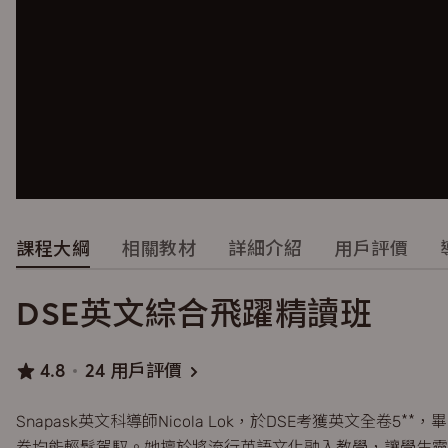
課程大綱
相關教材
詳細介紹
用戶評價
DSE英文綜合飛躍精讀班
4.8
24 用戶評價
Snapask英文科導師Nicola Lok，於DSE考獲英文全
卷均能輕鬆駕馭。她擅於將流行英語文化融入教學，讓學生靈