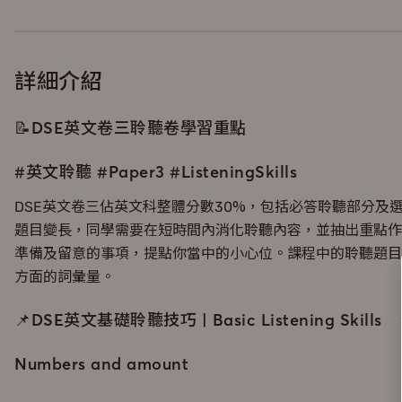
詳細介紹
📝DSE英文卷三聆聽卷學習重點
#英文聆聽 #Paper3 #ListeningSkills
DSE英文卷三佔英文科整體分數30%，包括必答聆聽部分及
題目變長，同學需要在短時間內消化聆聽內容，並抽出重點作答
準備及留意的事項，提點你當中的小心位。課程中的聆聽題目
方面的詞彙量。
📌DSE英文基礎聆聽技巧 | Basic Listening Skills
Numbers and amount