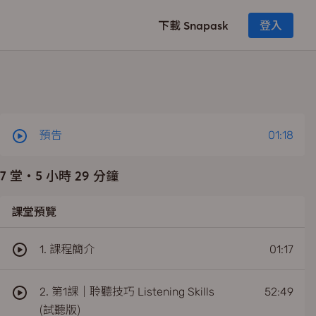
下載 Snapask
登入
預告
01:18
7 堂
・
5 小時 29 分鐘
課堂預覽
1. 課程簡介
01:17
2. 第1課｜聆聽技巧 Listening Skills
52:49
(試聽版)