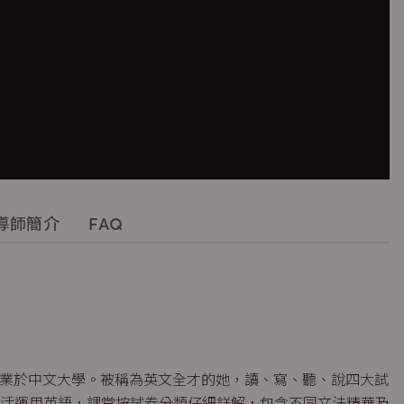
導師簡介
FAQ
卷5**，畢業於中文大學。被稱為英文全才的她，讀、寫、聽、說四大試
活運用英語，課堂按試卷分類仔細詳解，包含不同文法精華及