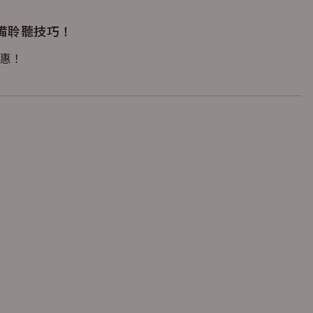
必備聆聽技巧！
惠！