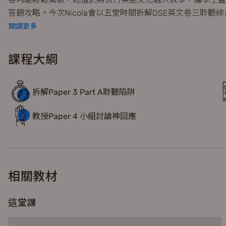
答題攻略。今次Nicola會以五堂時間拆解DSE英文卷三聆
容之餘，亦能靈活應用在答題上。
閱讀更多
課程大綱
拆解Paper 3 Part A聆聽陷阱
教授Paper 4 小組討論神回應
相關教材
這堂課