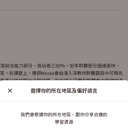
選答綜合能力部分，各佔卷三50%。近年聆聽部分語速漸快、
。在課堂上，導師Nicola會由淺入深教你聆聽題目中可預先
參考以往試題出法和試題，旨在提升同學的聆聽能力和增加各
選擇你的所在地區及偏好語言
我們會根據你的所在地區，跟你分享合適的
學習資源