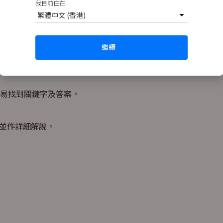
我目前住在
繁體中文 (香港)
ls
繼續
the part of speech) might be. This will focus your mind on
ing.
易找到關鍵字及答案。
巧並作詳細解說。