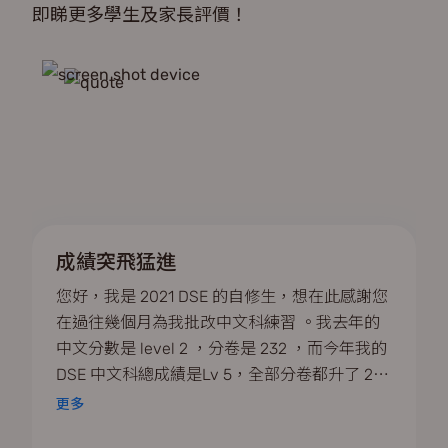
即睇更多學生及家長評價！
成績突飛猛進
您好，我是 2021 DSE 的自修生，想在此感謝您
在過往幾個月為我批改中文科練習 。我去年的
中文分數是 level 2 ，分卷是 232 ，而今年我的
DSE 中文科總成績是Lv 5，全部分卷都升了 2
個 grade 以上，作文更是取得 5* ，實在有賴你
更多
的提點！謝謝你！