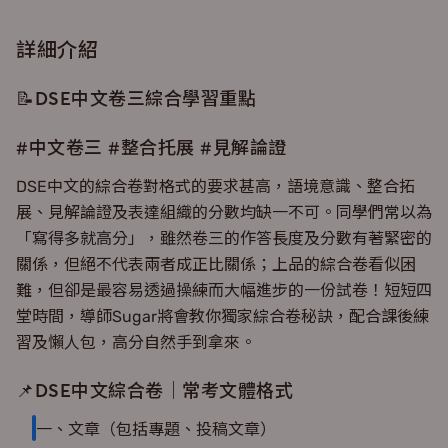
詳細介紹
📝DSE中文卷三綜合學習重點
#中文卷三 #整合托展 #見解論證
DSE中文的綜合卷對格式的要求甚高，語境意識、整合拓
展、見解論證及表達組織的分數均缺一不可。同學們常以為
「寫得多就高分」，雖然卷三的作答長度及分數有著緊密的
關係，但絕不代表兩者成正比關係；上品的綜合卷看似困
難，但卻是最容易透過操練而大幅進步的一份試卷！短短四
堂時間，導師Sugar將會教你獨家綜合卷秘訣，配合課後練
習及懶人包，高分自然手到拿來。
📌DSE中文綜合卷｜常考文體格式
一、文章（包括專題、投稿文章）