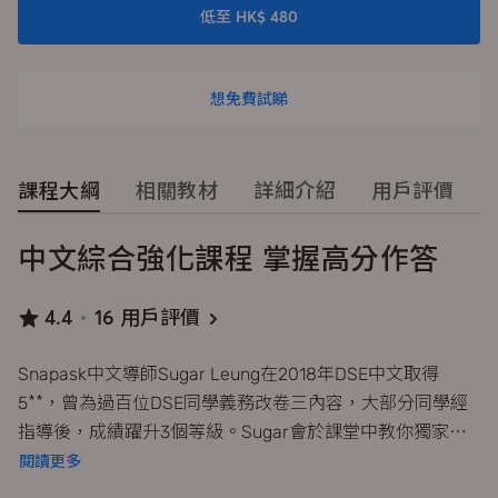
低至 HK$ 480
想免費試睇
課程大綱
相關教材
詳細介紹
用戶評價
中文綜合強化課程 掌握高分作答
4.4
16 用戶評價
Snapask中文導師Sugar Leung在2018年DSE中文取得
5**，曾為過百位DSE同學義務改卷三內容，大部分同學經
指導後，成績躍升3個等級。Sugar會於課堂中教你獨家
DSE中文綜合卷技巧和篩選內容妙方，示範如何寫出一段完
閱讀更多
整、扣題的段落，同時附有語句及思考訓練，確保你可在整