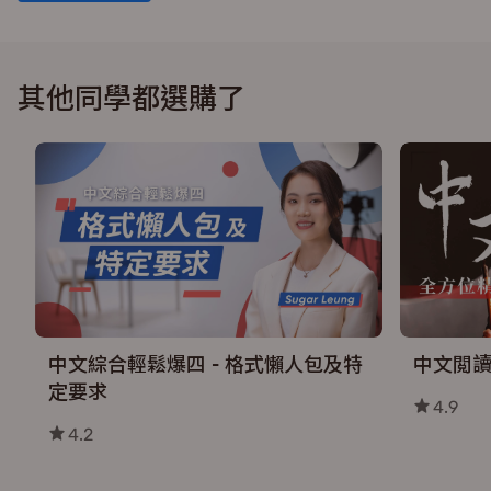
其他同學都選購了
中文綜合輕鬆爆四 - 格式懶人包及特
中文閲
定要求
4.9
4.2