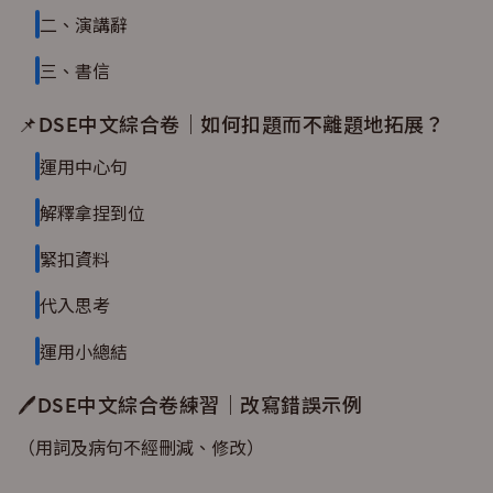
二、演講辭
三、書信
📌DSE中文綜合卷｜如何扣題而不離題地拓展？
運用中心句
解釋拿捏到位
緊扣資料
代入思考
運用小總結
🖊DSE中文綜合卷練習｜改寫錯誤示例
（用詞及病句不經刪減、修改）