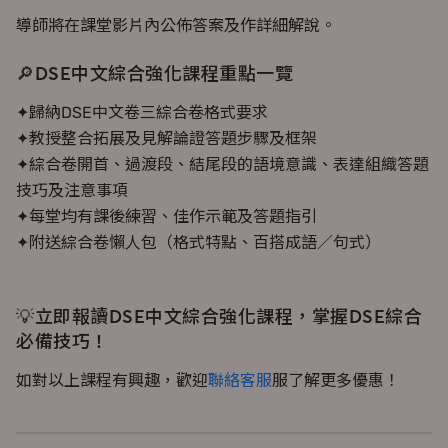
導師將在課堂影片內公佈答案及作詳細解說。
🔎DSE中文綜合強化課程重點一覽
✦歸納DSE中文卷三綜合卷格式要求
✦教授整合拓展及見解論證答題步驟及框架
✦綜合卷開首、過渡段、結尾段的語境意識、表達組織答題
技巧及注意事項
✦每堂均有課後練習、佳作示範及答題指引
✦附送綜合卷懶人包（格式特點、百搭成語／句式）
💡立即報讀DSE中文綜合強化課程，掌握DSE綜合
必備技巧！
如對以上課程有興趣，歡迎
聯絡客服
服了解更多優惠！