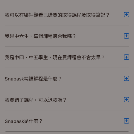
可以，歡迎點擊附播放圖像的集數試堂。
我可以在哪裡觀看已購買的取得課程及取得筆記？
已購買的同學完成購買後可以分別使用App版或電腦版觀看
課程。(App版 > 到已付費之課程頁面上課；電腦版 > 登入
我是中六生，這個課程適合我嗎？
snapask.com > 並到「學習中心所有課程」揀選已購入的
Snapask精讀課程平均兩週見效，團隊參考了過百萬學生學
課程上課。) **精讀課程現只提供電子實體筆記，請到課程
習數據，以學生最易吸收的模式製作課程內容。影片零廢
頁面下載。
我是中四、中五學生，現在買課程會不會太早？
話，特別適合想短時間升 Grade 的同學。
進步需時，現在爭取時間了解考評局玩法絕對是最精明的決
定。你可以盡早針對學習弱點主動出擊，鑽研各題型的答
Snapask精讀課程是什麼？
法，有技巧地橫掃分數，比同屆同學走少很多冤枉路。
Snapask精讀課程由平台的5星級導師團隊主理，科目涵蓋
DSE主科中、英、數各分卷，以及多個選修科。在課堂上，
我買錯了課程，可以退款嗎？
星級導師會為學生分析考試趨勢，詳解DSE必考、必溫、必
不好意思，Snapask線上課程一律不設退款，請同學在購買
背概念和課題，針對考生常犯錯誤及失分位，傳授獨門審題
前先了解清楚。
技巧及答題要訣。不論學生以補底抑或奪星為目標，
Snapask是什麼？
Snapask DSE精讀課程均能支援其學習所需。
Snapask是一站式全科線上學習平台，全球超過470萬名學