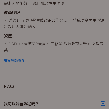
需求因材施教 • 親自批改學生功課
教學經驗
• 曾為近百位中學生義改綜合作文卷 • 曾成功令學生於短
短數月內連升幾Lv
資歷
• DSE中文考獲5**佳績 • 正修讀 香港教育大學 中文教育
系
查看導師簡介
FAQ
我可以試看課程嗎？