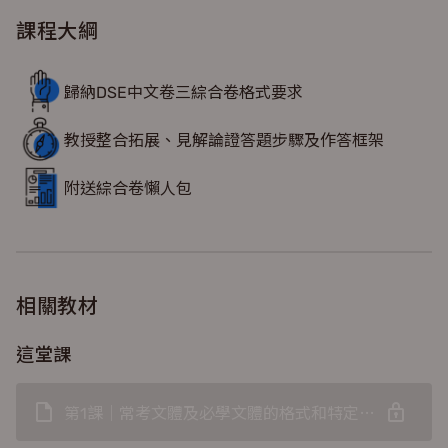
合拓展、見解論證、語境意識上突圍而出，應試得心應手！
課程大綱
歸納DSE中文卷三綜合卷格式要求
教授整合拓展、見解論證答題步驟及作答框架
附送綜合卷懶人包
相關教材
這堂課
第1課｜常考文體及必學文體的格式和特定要求