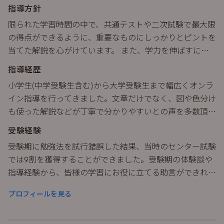
指導方針
限られた学習時間の中で、共通テストや二次試験で最大限
の得点ができるように、重要なものにしっかりとピントを
当てた解説を心がけています。 また、学力を伸ばすには
自学自習が欠かせないので、その際の取り組み方などの相
指導経歴
談を受け付けたり、アドバイスも行っております。
小学生(中学受験生含む)から大学受験生まで幅広くオンラ
イン指導を行ってきました。文章だけでなく、図や色分け
も使った解説などが丁寧で分かりやすいとの声を多数頂
き、励みになっております。
受験経験
受験期に勉強法を試行錯誤した結果、当時のセンター試験
では9割を獲得することができました。受験期の体験談や
指導経験から、皆様の学習にお役に立てる助言ができれば
と思います。受験のことや医学部の進路のこと、学校のこ
プロフィールを見る
となど何でもお聞きください。