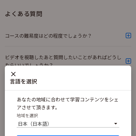
よくある質問
コースの難易度はどの程度でしょうか？
コースは全て８割突破を目指す生徒様向けに制作しており
ます。具体的に言いますと地方国公立、GMARCH、関関同
ビデオを視聴したあと質問したいことがあればどうし
立などの難関国公私立大学レベルを目指す方向けです。
たらいいでしょうか？
スナップアスクのサービスの１つである1問1答セッション
(有料）をご利用ください。スナップアスク講師がすぐに
言語を選択
サポート致します。
Have questions about something else? Or want
あなたの地域に合わせて学習コンテンツをシェ
to get free trial?
アさせて頂きます。
地域を選択
CONTACT US
日本（日本語）