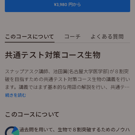
¥3,980 円から
このコースについて
コーチ
よくある質問
共通テスト対策コース生物
スナップアスク講師、池田翼(名古屋大学医学部)が８割突
破を目指すための共通テスト対策コース生物の講義を行い
ます。講義ではまず基本的な用語の解説を行い、共通テス
トの過去問を元に、知識の確認と実験結果の解釈を解説致
続きを読む
します。
このコースについて
過去問を用いて、生物で８割突破するためのノウハ