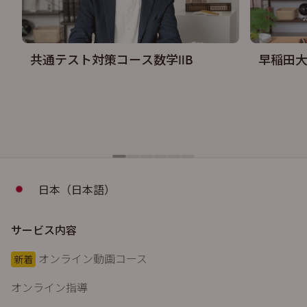
共通テスト対策コース数学ⅡB
早稲田
日本（日本語）
サービス内容
オンライン動画コース
新着
オンライン指導