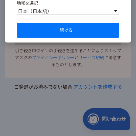
地域を選択
パスワード
パスワ
日本（日本語）
パスワードをお忘れの方
続ける
ログイン
引き続きログインの手続きを進めることによりスナップ
アスクの
プライバシーポリシー
と
サービス規約
に同意す
るものとします。
ご登録がお済みでない場合
アカウントを作成する
問い合わせ