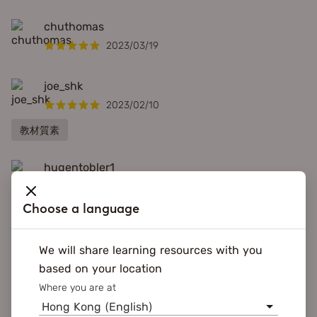
chuthomas
2023/03/19
joe_shk
2023/02/10
教材質素
hugentobler1
2023/01/31
Choose a language
教材質素
We will share learning resources with you
VIEW MORE
based on your location
Where you are at
Hong Kong (English)