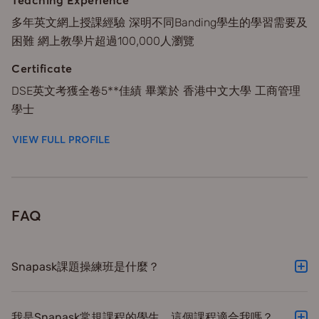
多年英文網上授課經驗 深明不同Banding學生的學習需要及
困難 網上教學片超過100,000人瀏覽
Certificate
DSE英文考獲全卷5**佳績 畢業於 香港中文大學 工商管理
學士
VIEW FULL PROFILE
FAQ
Snapask課題操練班是什麼？
Snapask課題操練班由平台的5星級導師團隊主理，科目涵
蓋DSE主科以及多個選修科。課堂以概念為本，導師會詳解
我是Snapask常規課程的學生，這個課程適合我嗎？