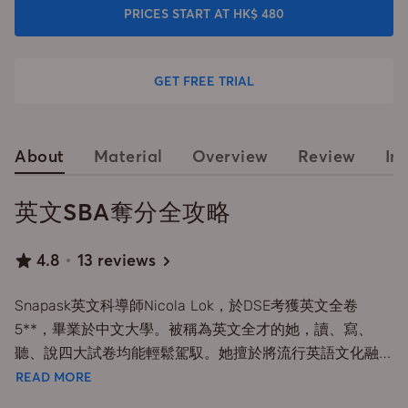
PRICES START AT HK$ 480
GET FREE TRIAL
About
Material
Overview
Review
In
英文SBA奪分全攻略
4.8
13 reviews
Snapask英文科導師Nicola Lok，於DSE考獲英文全卷
5**，畢業於中文大學。被稱為英文全才的她，讀、寫、
聽、說四大試卷均能輕鬆駕馭。她擅於將流行英語文化融入
教學，讓學生靈活運用英語，課堂按試卷分類仔細詳解，包
READ MORE
含不同文法精華及答題攻略。今次Nicola會教授DSE英文