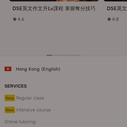
DSE英文作文升Lv課程 掌握奪分技巧
DSE英
4.6
4.8
Hong Kong (English)
SERVICES
Regular class
New
Intensive course
New
Online tutoring