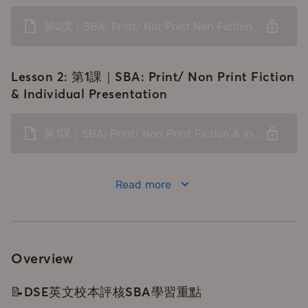
第2課｜SBA: Print/ Not Print Non Fiction & Group Interaction
Lesson 2:
第1課｜SBA: Print/ Non Print Fiction
& Individual Presentation
第1課｜SBA: Print/ Non Print Fiction & Individual Presentation
Read more
Overview
📝DSE英文校本評核SBA學習重點