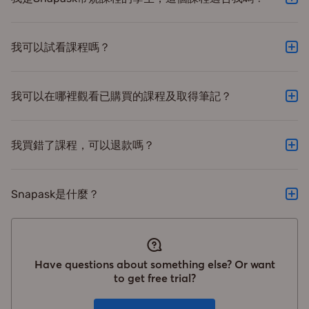
個別課題及技巧，並配合相關課後練習，十分適合考生重點
課題操練班內容是由常規課程中節錄出來的，適合想隨時重
式學習。
溫特定概念主題的同學。
我可以試看課程嗎？
可以，歡迎點擊附播放圖像的集數試堂。
我可以在哪裡觀看已購買的課程及取得筆記？
同學完成購買後可分別使用App版或電腦版觀看課程。(App
版 > 到 Snapask應用程式，到已付費之課程頁面上課；電
我買錯了課程，可以退款嗎？
腦版 > 登入 snapask.com > 並到「學習中心」揀選已購入
不好意思，Snapask線上課程一律不設退款，請同學在購買
的課程上課。) **課題操練班課程現只提供電子筆記，請到
先前了解清楚。
課程頁面下載。
Snapask是什麼？
Snapask是一站式全科線上學習平台，全球超過470萬名學
生用戶，40萬名頂尖導師，每日24小時服務學生，提供最
詳細的一對一解題服務。Snapask亦積極推出自家製線上學
Have questions about something else? Or want
習課程，涵蓋初中及高中多個必修及選修科目，以不同模式
to get free trial?
如常規課程、精讀課程及課題操練班等，滿足學生不同需
要，推動自主學習。