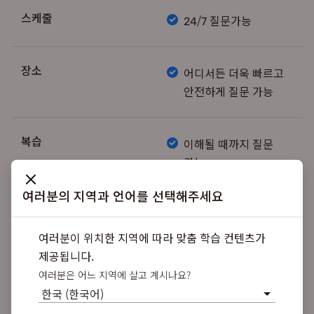
스케줄
24/7 질문가능
장소
어디서든 더욱 빠르고
안전하게 질문 가능
복습
이해될 때까지 질문
가능
여러분의 지역과 언어를 선택해주세요
튜터진 퀄리티
평점관리로 튜터진 상
시관리
여러분이 위치한 지역에 따라 맞춤 학습 컨텐츠가
제공됩니다.
여러분은 어느 지역에 살고 계시나요?
질문 도움받기
1:1학습
한국 (한국어)