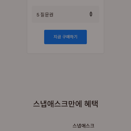
5
질문권
5
지금 구매하기
9
스냅애스크만에 혜택
스냅애스크